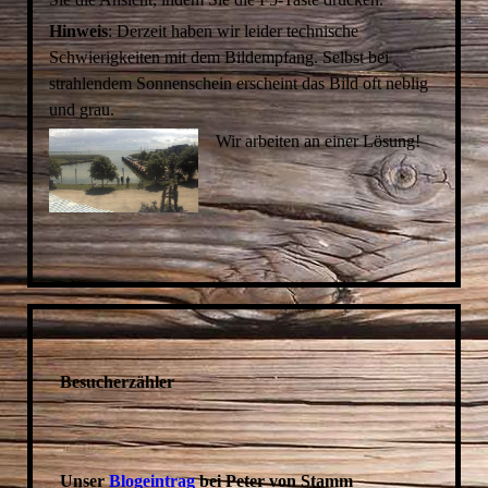
Hinweis
: Derzeit haben wir leider technische
Schwierigkeiten mit dem Bildempfang. Selbst bei
strahlendem Sonnenschein erscheint das Bild oft neblig
und grau.
Wir arbeiten an einer Lösung!
Besucherzähler
Unser
Blogeintrag
bei Peter von Stamm