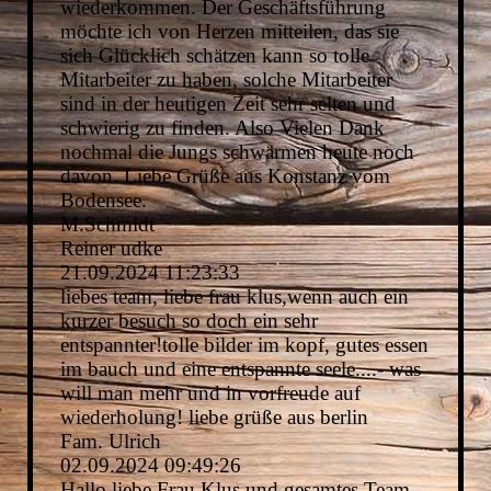
wiederkommen. Der Geschäftsführung
möchte ich von Herzen mitteilen, das sie
sich Glücklich schätzen kann so tolle
Mitarbeiter zu haben, solche Mitarbeiter
sind in der heutigen Zeit sehr selten und
schwierig zu finden. Also Vielen Dank
nochmal die Jungs schwärmen heute noch
davon. Liebe Grüße aus Konstanz vom
Bodensee.
M.Schmidt
Reiner udke
21.09.2024
11:23:33
liebes team, liebe frau klus,wenn auch ein
kurzer besuch so doch ein sehr
entspannter!tolle bilder im kopf, gutes essen
im bauch und eine entspannte seele....- was
will man mehr und in vorfreude auf
wiederholung! liebe grüße aus berlin
Fam. Ulrich
02.09.2024
09:49:26
Hallo liebe Frau Klus und gesamtes Team,