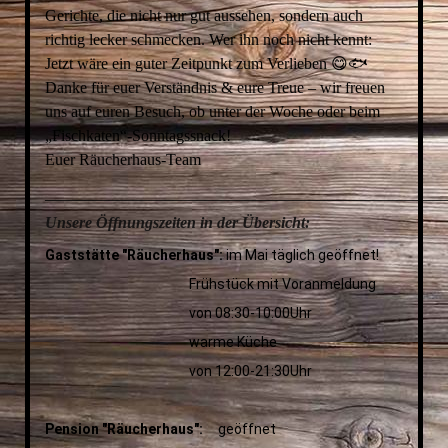
Gerichte, die nicht nur gut aussehen, sondern auch
richtig lecker schmecken. Wer ihn noch nicht kennt:
Jetzt wäre ein guter Zeitpunkt zum Verlieben 😋🐟
Danke für euer Verständnis & eure Treue – wir freuen
uns auf euren Besuch, ob unter der Woche oder beim
„Fischkaten“-Sonntagssnack!
Euer Räucherhaus-Team
__________________________________________________
Unsere Öffnungszeiten in der Übersicht:
Gaststätte "Räucherhaus":
im Mai täglich geöffnet!
Frühstück mit Voranmeldung
von 08:30-10:00Uhr
warme Küche
von 12:00-21:30Uhr
Pension "Räucherhaus":
geöffnet