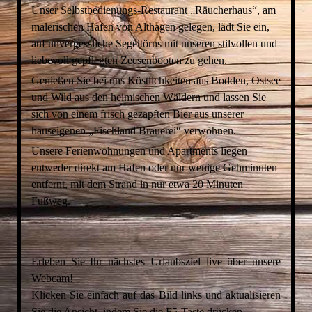
Unser Selbstbedienungs-Restaurant „Räucherhaus“, am
malerischen Hafen von Althagen gelegen, lädt Sie ein,
auf unvergessliche Segeltörns mit unseren stilvollen und
liebevoll gepflegten Zeesenbooten zu gehen.
Genießen Sie bei uns Köstlichkeiten aus Bodden, Ostsee
und Wild aus den heimischen Wäldern und lassen Sie
sich von einem frisch gezapften Bier aus unserer
hauseigenen „Fischland Brauerei“ verwöhnen.
Unsere Ferienwohnungen und Apartments liegen
entweder direkt am Hafen oder nur wenige Gehminuten
entfernt, mit dem Strand in nur etwa 20 Minuten
Fußweg.
Erleben Sie Ihr nächstes Urlaubsziel live über unsere
Webcam!
Klicken Sie einfach auf das Bild links und aktualisieren
Sie die Ansicht, indem Sie die F5-Taste drücken.