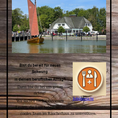
Bist du bereit für neuen
Schwung
in deinem beruflichen Alltag?
Dann bist du bei uns genau
richtig!
Jobübersicht
Wir suchen nach motivierten
Leuten, die Lust haben, unser
cooles Team im Räucherhaus zu unterstützen.