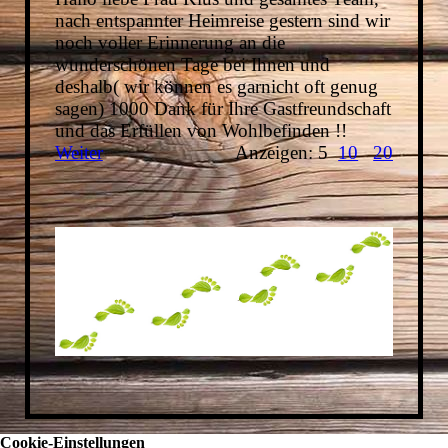
nach entspannter Heimreise gestern sind wir
noch voller Erinnerung an die
wunderschönen Tage bei Ihnen und
deshalb( wir können es garnicht oft genug
sagen) 1000 Dank für Ihre Gastfreundschaft
und das Erfüllen von Wohlbefinden !!
Weiter
Anzeigen: 5
10
20
Cookie-Einstellungen