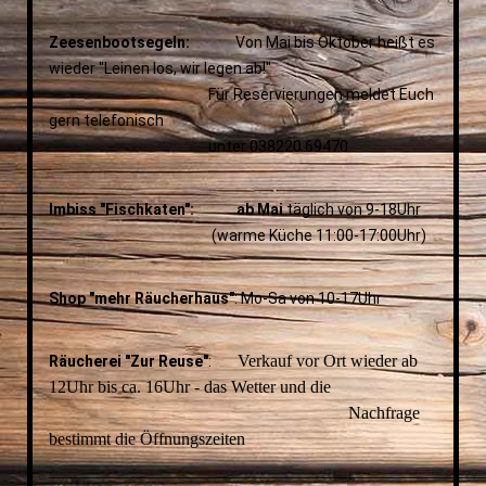
Zeesenbootsegeln:
Von Mai bis Oktober heißt es
wieder "Leinen los, wir legen ab!"
Für Reservierungen meldet Euch
gern telefonisch
unter 038220 69470
Imbiss "Fischkaten": ab Mai
täglich von 9-18Uhr
(warme Küche 11:00-17:00Uhr)
Shop "mehr Räucherhaus"
: Mo-Sa von 10-17Uhr
Verkauf vor Ort wieder ab
Räucherei "Zur Reuse"
:
12Uhr bis ca. 16Uhr - das Wetter und die
Nachfrage
bestimmt die Öffnungszeiten
__________________________________________________