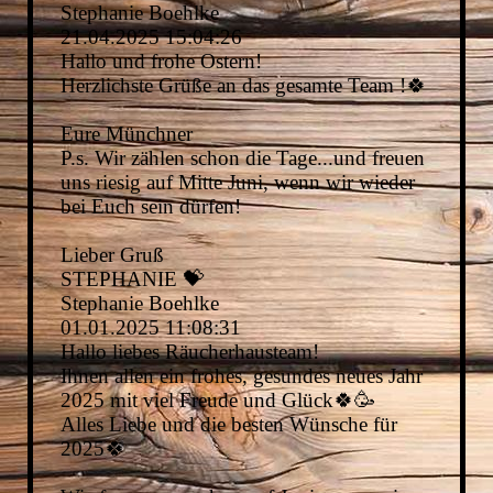
Stephanie Boehlke
21.04.2025
15:04:26
Hallo und frohe Ostern!
Herzlichste Grüße an das gesamte Team !🍀
Eure Münchner
P.s. Wir zählen schon die Tage...und freuen
uns riesig auf Mitte Juni, wenn wir wieder
bei Euch sein dürfen!
Lieber Gruß
STEPHANIE 💝
Stephanie Boehlke
01.01.2025
11:08:31
Hallo liebes Räucherhausteam!
Ihnen allen ein frohes, gesundes neues Jahr
2025 mit viel Freude und Glück🍀🥳
Alles Liebe und die besten Wünsche für
2025🍀