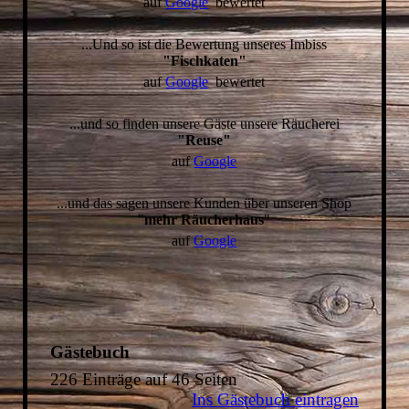
auf
Google
bewertet
...Und so ist die Bewertung unseres Imbiss
"Fischkaten"
auf
Google
bewertet
...und so finden unsere Gäste unsere Räucherei
"Reuse"
auf
Google
...und das sagen unsere Kunden über unseren Shop
"
mehr Räucherhaus
"
auf
Google
Gästebuch
226 Einträge auf 46 Seiten
Ins Gästebuch eintragen