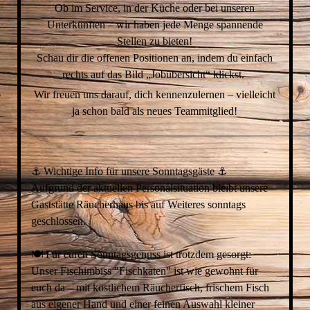
Ob im Service, in der Küche oder bei unseren
Unterkünften – wir haben jede Menge spannende
Stellen zu bieten!
Schau dir die offenen Positionen an, indem du einfach
rechts auf das Bild „Jobübersicht“ klickst.
Wir freuen uns darauf, dich kennenzulernen – vielleicht
ja schon bald als neues Teammitglied!
__________________________________________________
⚓️ Wichtige Info für unsere Sonntagsgäste ⚓️
Aufgrund der aktuellen Personalsituation bleibt unsere
Gaststätte Räucherhaus bis auf Weiteres sonntags
geschlossen.
🍽 Für euren Sonntagsgenuss ist trotzdem gesorgt:
Unser Fischimbiss "Fischkaten" ist wie gewohnt für
euch da – mit köstlichem Räucherfisch, frischem Fisch
aus eigener Hand und einer feinen Auswahl kleiner