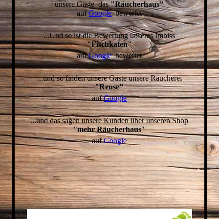
unsere Gäste das
"Räucherhaus"
auf
Google
bewertet
...Und so ist die Bewertung unseres Imbiss
"Fischkaten"
auf
Google
bewertet
...und so finden unsere Gäste unsere Räucherei
"Reuse"
auf
Google
...und das sagen unsere Kunden über unseren Shop
"
mehr Räucherhaus
"
auf
Google