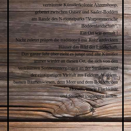
verträumte Künstlerkolonie Ahrenshoop,
gebettet zwischen Ostsee und Saaler-Bodden
am Rande des Nationalparks "Vorpommersche
Boddenlandschaft".
Ein Ort wie gemalt !
Nicht zuletzt prägen die traditionell mir Rohr gedeckten
Häuser das Bild der Landschaft.
Das ganze Jahr über zieht es junge und alte Künstler
immer wieder an diesen Ort, die sich von den
verträumten Sonnenuntergängen an der Steilküste und
der einzigartigen Vielfalt aus Feldern, Wäldern,
bunten Blumenwiesen, dem Meer und dem Bodden, den
Mooren, sowie Flachküste
und Steilufer inspirieren lassen.