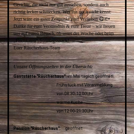
Gerichte, die nicht nur gut aussehen, sondern auch
richtig lecker schmecken. Wer ihn noch nicht kennt:
Jetzt wäre ein guter Zeitpunkt zum Verlieben 😋🐟
Danke für euer Verständnis & eure Treue – wir freuen
uns auf euren Besuch, ob unter der Woche oder beim
„Fischkaten“-Sonntagssnack!
Euer Räucherhaus-Team
__________________________________________________
Unsere Öffnungszeiten in der Übersicht:
Gaststätte "Räucherhaus":
im Mai täglich geöffnet!
Frühstück mit Voranmeldung
von 08:30-10:00Uhr
warme Küche
von 12:00-21:30Uhr
Pension "Räucherhaus":
geöffnet