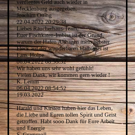
verdientes Geld auch wieder in
Mecklenburg ausgegeben.
Joachim Otting
22.04.2022
20:29:38
Liebes Räucherhaus-Team,
Euer Fischkaten-Imbiss ist der Grund,
warum der Hafen Althagen mein liebster
Fleck auf der wunderbaren Halbinsel ist
Fam. Holpe
06.04.2022
08:55:32
Wir haben uns sehr wohl gefühlt!
Vielen Dank, wir kommen gern wieder !
K. Lemm
06.04.2022
08:54:52
19.03.2022
Harald und Kirsten haben hier das Leben,
die Liebe und Euren tollen Spirit und Geist
getroffen. Habt sooo Dank für Eure Arbeit
und Energie
S. Grammoll