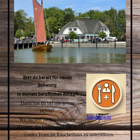
Bist du bereit für neuen
Schwung
in deinem beruflichen Alltag?
Dann bist du bei uns genau
richtig!
Jobübersicht
Wir suchen nach motivierten
Leuten, die Lust haben, unser
cooles Team im Räucherhaus zu unterstützen.