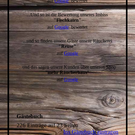
auf
Google
bewertet
...Und so ist die Bewertung unseres Imbiss
"Fischkaten"
auf
Google
bewertet
...und so finden unsere Gäste unsere Räucherei
"Reuse"
auf
Google
...und das sagen unsere Kunden über unseren Shop
"
mehr Räucherhaus
"
auf
Google
Gästebuch
226 Einträge auf 23 Seiten
Ins Gästebuch eintragen