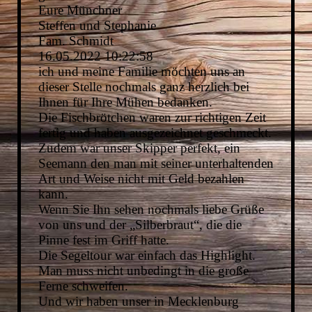
Eure Münchner
Steffen und Stephanie
Fam. Schmidt
16.05.2022
10:22:58
ich und meine Familie möchten uns an
dieser Stelle nochmals ganz herzlich bei
Ihnen für Ihre Mühen bedanken.
Die Fischbrötchen waren zur richtigen Zeit
fertig und haben ausgezeichnet geschmeckt.
Zudem war unser Skipper perfekt, ein
Seemann den man mit seiner unterhaltenden
Art und Weise nicht mit Geld bezahlen
kann.
Wenn Sie Ihn sehen nochmals liebe Grüße
von uns und der „Silberbraut“, die die
Pinne fest im Griff hatte.
Die Segeltour war einfach das Highlight.
Man muss nicht unbedingt in die große
Ferne schweifen.
Und wir haben unser in Mecklenburg