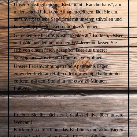
Unser Selbstbedienungs-Restaurant „Räucherhaus“, am
malerischen Hafen von Althagen gelegen, lädt Sie ein,
auf unvergessliche Segeltörns mit unseren stilvollen und
liebevoll gepflegten Zeesenbooten zu gehen.
Genießen Sie bei uns Köstlichkeiten aus Bodden, Ostsee
und Wild aus den heimischen Wäldern und lassen Sie
sich von einem frisch gezapften Bier aus unserer
hauseigenen „Fischland Brauerei“ verwöhnen.
Unsere Ferienwohnungen und Apartments liegen
entweder direkt am Hafen oder nur wenige Gehminuten
entfernt, mit dem Strand in nur etwa 20 Minuten
Fußweg.
Erleben Sie Ihr nächstes Urlaubsziel live über unsere
Webcam!
Klicken Sie einfach auf das Bild links und aktualisieren
Sie die Ansicht, indem Sie die F5-Taste drücken.