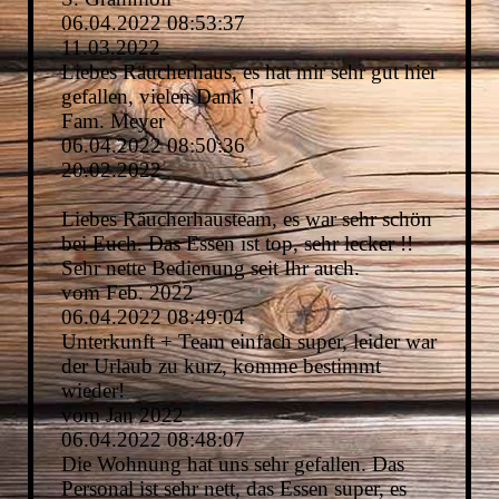
06.04.2022
08:53:37
11.03.2022
Liebes Räucherhaus, es hat mir sehr gut hier
gefallen, vielen Dank !
Fam. Meyer
06.04.2022
08:50:36
20.02.2022
Liebes Räucherhausteam, es war sehr schön
bei Euch. Das Essen ist top, sehr lecker !!
Sehr nette Bedienung seit Ihr auch.
vom Feb. 2022
06.04.2022
08:49:04
Unterkunft + Team einfach super, leider war
der Urlaub zu kurz, komme bestimmt
wieder!
vom Jan 2022
06.04.2022
08:48:07
Die Wohnung hat uns sehr gefallen. Das
Personal ist sehr nett, das Essen super, es