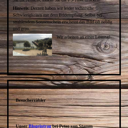
Hinweis
: Derzeit haben wir leider technische
Schwierigkeiten mit dem Bildempfang. Selbst bei
strahlendem Sonnenschein erscheint das Bild oft neblig
und grau.
Wir arbeiten an einer Lösung!
Besucherzähler
Unser
Blogeintrag
bei Peter von Stamm