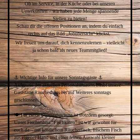
Ob im Service, in der Küche oder bei unseren
Unterkünften – wir haben jede Menge spannende
Stellen zu bieten!
Schau dir die offenen Positionen an, indem du einfach
rechts auf das Bild „Jobübersicht“ klickst.
Wir freuen uns darauf, dich kennenzulernen – vielleicht
ja schon bald als neues Teammitglied!
__________________________________________________
⚓️ Wichtige Info für unsere Sonntagsgäste ⚓️
Aufgrund der aktuellen Personalsituation bleibt unsere
Gaststätte Räucherhaus bis auf Weiteres sonntags
geschlossen.
🍽 Für euren Sonntagsgenuss ist trotzdem gesorgt:
Unser Fischimbiss "Fischkaten" ist wie gewohnt für
euch da – mit köstlichem Räucherfisch, frischem Fisch
aus eigener Hand und einer feinen Auswahl kleiner