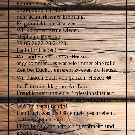
Familie Knaust
08.06.2022
13:30:09
Sehr aufmerksamer Empfang.
Es gab nichts auszusetzen.
Wir kommen gerne wieder.
Stephanie Boehlke
29.05.2022
20:24:23
Hallo Ihr Lieben!
Wir sind wieder heil zu Hause
angekommen...es war wie immer eine tolle
Zeit bei Euch... unserem zweiten Zu Hause.
Wir danken Euch von ganzem Herzen ❤️
für Eure unschlagbare Art,Eure
Freudlichkeit und eure Professionalität auf
allen Ebenen...bleibt wie Ihr seid denn so
seid Ihr genau richtig!
Hab Euch was ins Gästebuch geschrieben...
hoffe Es gefällt Euch.
Fühlt Euch ganz herzlich *umärmelt* und
gedrückt...