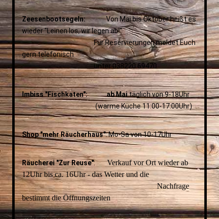
Zeesenbootsegeln:
Von Mai bis Oktober heißt es
wieder "Leinen los, wir legen ab!"
Für Reservierungen meldet Euch
gern telefonisch
unter 038220 69470
Imbiss "Fischkaten": ab Mai
täglich von 9-18Uhr
(warme Küche 11:00-17:00Uhr)
Shop "mehr Räucherhaus"
: Mo-Sa von 10-17Uhr
Verkauf vor Ort wieder ab
Räucherei "Zur Reuse"
:
12Uhr bis ca. 16Uhr - das Wetter und die
Nachfrage
bestimmt die Öffnungszeiten
__________________________________________________